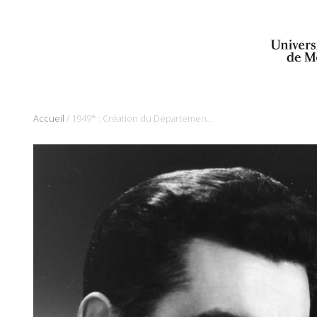
/
Accueil
1949* : Création du Département de psychiatrie et d’addictologie