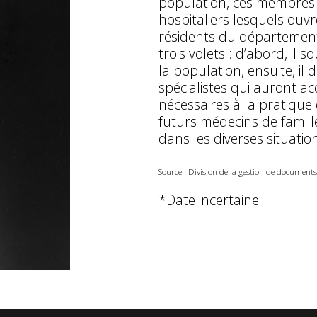
population, ces membres t
hospitaliers lesquels ouv
résidents du département.
trois volets : d’abord, il s
la population, ensuite, il
spécialistes qui auront a
nécessaires à la pratique et
futurs médecins de famill
dans les diverses situatio
Source : Division de la gestion de documents
*Date incertaine