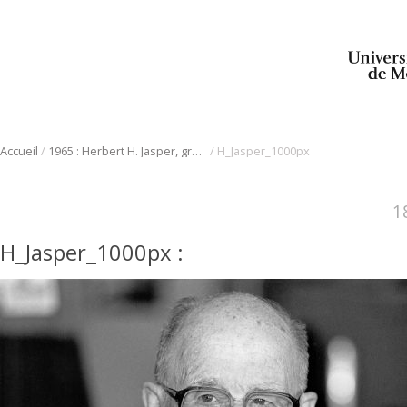
/
/
Accueil
1965 : Herbert H. Jasper, grand pionnier de l’électro-encéphalographie
H_Jasper_1000px
1
H_Jasper_1000px
: