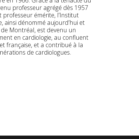
uré en 1966. Grâce à la ténacité du
evenu professeur agrégé dès 1957
t professeur émérite, l’Institut
ie, ainsi dénommé aujourd’hui et
ité de Montréal, est devenu un
ent en cardiologie, au confluent
et française, et a contribué à la
nérations de cardiologues.