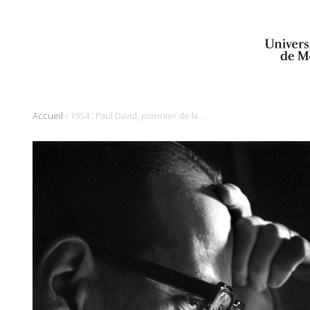
/
Accueil
1954 : Paul David, pionnier de la cardiologie