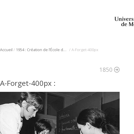
/
/
Accueil
1954 : Création de l’École de réadaptation
A-Forget-400px
1850
A-Forget-400px
: