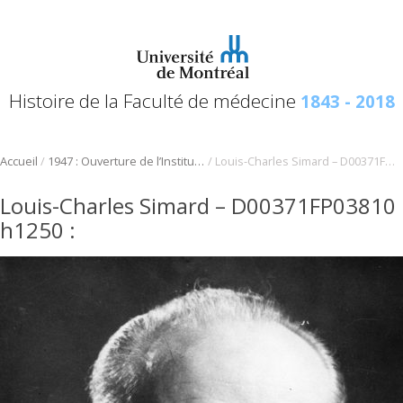
Histoire de la Faculté de médecine
1843 - 2018
/
/
Accueil
1947 : Ouverture de l’Institut du cancer de Montréal
Louis-Charles Simard – D00371FP03810 h1250
Louis-Charles Simard – D00371FP03810
h1250
: