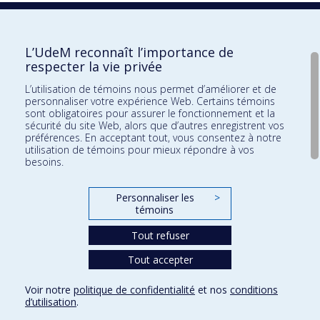
1943
1946
L’UdeM reconnaît l’importance de
respecter la vie privée
L’utilisation de témoins nous permet d’améliorer et de
personnaliser votre expérience Web. Certains témoins
sont obligatoires pour assurer le fonctionnement et la
sécurité du site Web, alors que d’autres enregistrent vos
préférences. En acceptant tout, vous consentez à notre
utilisation de témoins pour mieux répondre à vos
besoins.
Personnaliser les
>
témoins
Tout refuser
À propos
Tout accepter
Confidentialité
Conditions d’utilisation
Paramètres des témoins
Voir notre
politique de confidentialité
et nos
conditions
d’utilisation
.