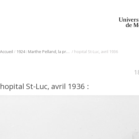
/
/
Accueil
1924 : Marthe Pelland, la première Québécoise francophone admise à l’étude de la médecine
hopital St-Luc, avril 1936
1
hopital St-Luc, avril 1936
: