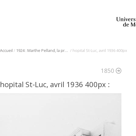
/
/
Accueil
1924 : Marthe Pelland, la première Québécoise francophone admise à l’étude de la médecine
hopital St-Luc, avril 1936 400px
1850
hopital St-Luc, avril 1936 400px
: